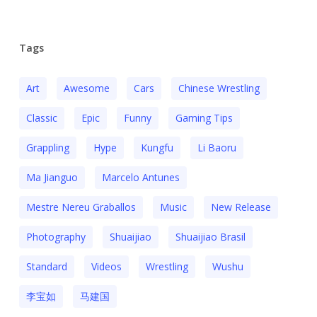
Tags
Art
Awesome
Cars
Chinese Wrestling
Classic
Epic
Funny
Gaming Tips
Grappling
Hype
Kungfu
Li Baoru
Ma Jianguo
Marcelo Antunes
Mestre Nereu Graballos
Music
New Release
Photography
Shuaijiao
Shuaijiao Brasil
Standard
Videos
Wrestling
Wushu
李宝如
马建国