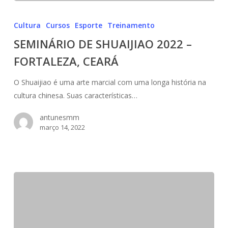
SEMINÁRIO
DE
Cultura
Cursos
Esporte
Treinamento
SHUAIJIAO
SEMINÁRIO DE SHUAIJIAO 2022 –
2022
FORTALEZA, CEARÁ
–
FORTALEZA,
O Shuaijiao é uma arte marcial com uma longa história na
CEARÁ
cultura chinesa. Suas características…
antunesmm
março 14, 2022