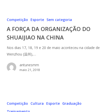
A
FORÇA
Competição
Esporte
Sem categoria
DA
A FORÇA DA ORGANIZAÇÃO DO
ORGANIZAÇÃO
SHUAIJIAO NA CHINA
DO
SHUAIJIAO
Nos dias 17, 18, 19 e 20 de maio aconteceu na cidade de
NA
Wenzhou (温州),…
CHINA
antunesmm
maio 21, 2018
Atualização
técnica
Competição
Cultura
Esporte
Graduação
em
Treinamento