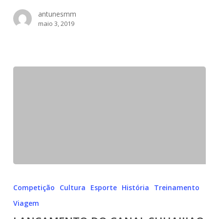
antunesmm
maio 3, 2019
LANÇAMENTO
DO
Competição
Cultura
Esporte
História
Treinamento
CANAL
Viagem
SHUAIJIAO