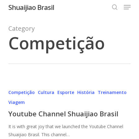
Menu
Skip
Shuaijiao Brasil
to
search
Close
main
Category
Menu
content
Competição
Youtube
Channel
Competição
Cultura
Esporte
História
Treinamento
Shuaijiao
Viagem
Brasil
Youtube Channel Shuaijiao Brasil
It is with great joy that we launched the Youtube Channel
Shuaijiao Brasil. This channel…