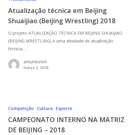
Beijing
Atualização técnica em Beijing
Shuaijiao
(Beijing
Shuaijiao (Beijing Wrestling) 2018
Wrestling)
O projeto ATUALIZAÇÃO TÉCNICA EM BEIJING SHUAIJIAO
2018
(BEIJING WRESTLING) é uma atividade de atualização
técnica,…
antunesmm
março 2, 2018
CAMPEONATO
INTERNO
Competição
Cultura
Esporte
NA
CAMPEONATO INTERNO NA MATRIZ
MATRIZ
DE BEIJING – 2018
DE