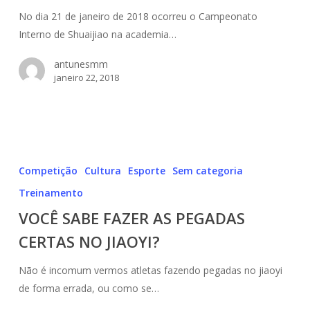
BEIJING
No dia 21 de janeiro de 2018 ocorreu o Campeonato
–
Interno de Shuaijiao na academia…
2018
antunesmm
janeiro 22, 2018
VOCÊ
SABE
Competição
Cultura
Esporte
Sem categoria
FAZER
Treinamento
AS
VOCÊ SABE FAZER AS PEGADAS
PEGADAS
CERTAS
CERTAS NO JIAOYI?
NO
Não é incomum vermos atletas fazendo pegadas no jiaoyi
JIAOYI?
de forma errada, ou como se…