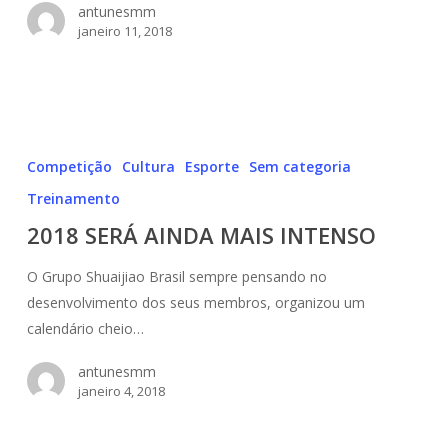
antunesmm
janeiro 11, 2018
2018
SERÁ
Competição
Cultura
Esporte
Sem categoria
AINDA
Treinamento
MAIS
2018 SERÁ AINDA MAIS INTENSO
INTENSO
O Grupo Shuaijiao Brasil sempre pensando no
desenvolvimento dos seus membros, organizou um
calendário cheio…
antunesmm
janeiro 4, 2018