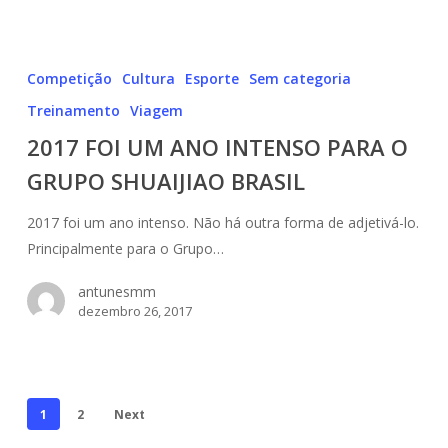
2017
FOI
Competição
Cultura
Esporte
Sem categoria
UM
Treinamento
Viagem
ANO
2017 FOI UM ANO INTENSO PARA O
INTENSO
PARA
GRUPO SHUAIJIAO BRASIL
O
2017 foi um ano intenso. Não há outra forma de adjetivá-lo.
GRUPO
Principalmente para o Grupo…
SHUAIJIAO
BRASIL
antunesmm
dezembro 26, 2017
1
2
Next