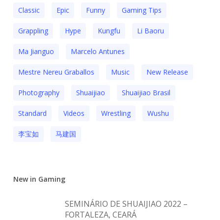
Classic
Epic
Funny
Gaming Tips
Grappling
Hype
Kungfu
Li Baoru
Ma Jianguo
Marcelo Antunes
Mestre Nereu Graballos
Music
New Release
Photography
Shuaijiao
Shuaijiao Brasil
Standard
Videos
Wrestling
Wushu
李宝如
马建国
New in Gaming
SEMINÁRIO DE SHUAIJIAO 2022 –
FORTALEZA, CEARÁ