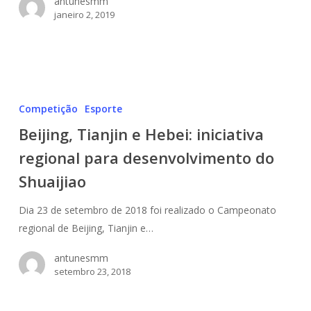
antunesmm
janeiro 2, 2019
Beijing,
Tianjin
Competição
Esporte
e
Beijing, Tianjin e Hebei: iniciativa
Hebei:
regional para desenvolvimento do
iniciativa
regional
Shuaijiao
para
desenvolvimento
Dia 23 de setembro de 2018 foi realizado o Campeonato
do
regional de Beijing, Tianjin e…
Shuaijiao
antunesmm
setembro 23, 2018