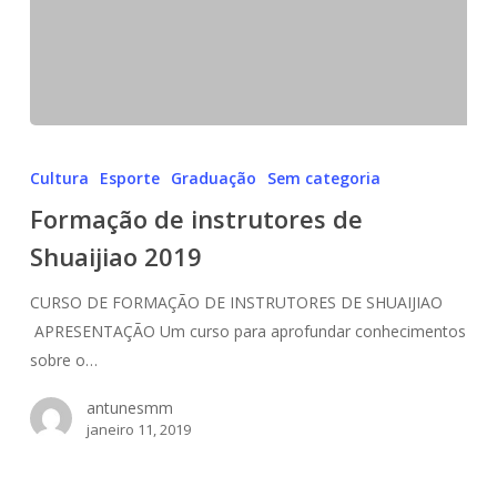
Formação
de
Cultura
Esporte
Graduação
Sem categoria
instrutores
Formação de instrutores de
de
Shuaijiao 2019
Shuaijiao
2019
CURSO DE FORMAÇÃO DE INSTRUTORES DE SHUAIJIAO
APRESENTAÇÃO Um curso para aprofundar conhecimentos
sobre o…
antunesmm
janeiro 11, 2019