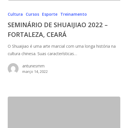
SEMINÁRIO
DE
Cultura
Cursos
Esporte
Treinamento
SHUAIJIAO
SEMINÁRIO DE SHUAIJIAO 2022 –
2022
FORTALEZA, CEARÁ
–
FORTALEZA,
O Shuaijiao é uma arte marcial com uma longa história na
CEARÁ
cultura chinesa. Suas características…
antunesmm
março 14, 2022