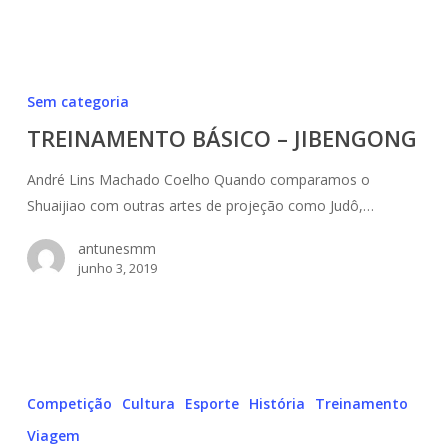
TREINAMENTO
BÁSICO
Sem categoria
–
TREINAMENTO BÁSICO – JIBENGONG
JIBENGONG
André Lins Machado Coelho Quando comparamos o
Shuaijiao com outras artes de projeção como Judô,…
antunesmm
junho 3, 2019
Youtube
Channel
Competição
Cultura
Esporte
História
Treinamento
Shuaijiao
Viagem
Brasil