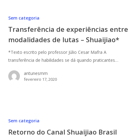
Transferência
de
Sem categoria
experiências
Transferência de experiências entre
entre
modalidades de lutas – Shuaijiao*
modalidades
de
*Texto escrito pelo professor Júlio Cesar Mafra A
lutas
transferência de habilidades se dá quando praticantes…
–
Shuaijiao*
antunesmm
fevereiro 17, 2020
Retorno
do
Sem categoria
Canal
Retorno do Canal Shuaijiao Brasil
Shuaijiao