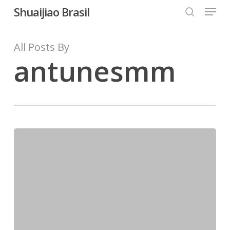
Menu
Skip
Shuaijiao Brasil
to
search
Close
main
All Posts By
Menu
content
antunesmm