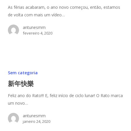
Brasil
As férias acabaram, o ano novo começou, então, estamos
de volta com mais um vídeo…
antunesmm
fevereiro 4, 2020
新
年
Sem categoria
快
新年快樂
樂
Feliz ano do Rato!!! E, feliz início de ciclo lunar! O Rato marca
um novo…
antunesmm
janeiro 24, 2020