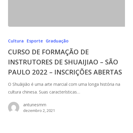
CURSO
DE
Cultura
Esporte
Graduação
FORMAÇÃO
CURSO DE FORMAÇÃO DE
DE
INSTRUTORES DE SHUAIJIAO – SÃO
INSTRUTORES
DE
PAULO 2022 – INSCRIÇÕES ABERTAS
SHUAIJIAO
–
O Shuāijiāo é uma arte marcial com uma longa história na
SÃO
cultura chinesa. Suas características…
PAULO
antunesmm
2022
dezembro 2, 2021
–
INSCRIÇÕES
ABERTAS