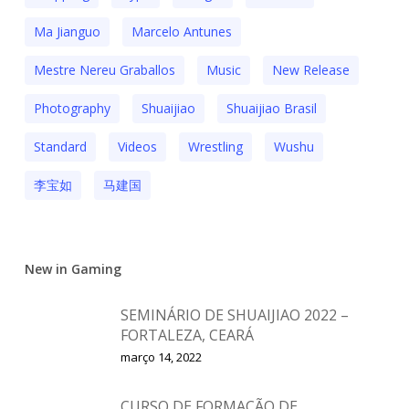
Ma Jianguo
Marcelo Antunes
Mestre Nereu Graballos
Music
New Release
Photography
Shuaijiao
Shuaijiao Brasil
Standard
Videos
Wrestling
Wushu
李宝如
马建国
New in Gaming
SEMINÁRIO DE SHUAIJIAO 2022 –
FORTALEZA, CEARÁ
março 14, 2022
CURSO DE FORMAÇÃO DE