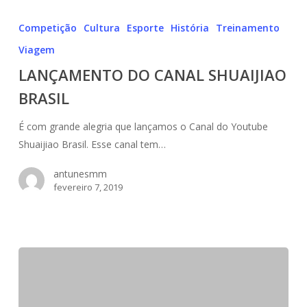
LANÇAMENTO
DO
Competição
Cultura
Esporte
História
Treinamento
CANAL
Viagem
SHUAIJIAO
LANÇAMENTO DO CANAL SHUAIJIAO
BRASIL
BRASIL
É com grande alegria que lançamos o Canal do Youtube
Shuaijiao Brasil. Esse canal tem…
antunesmm
fevereiro 7, 2019