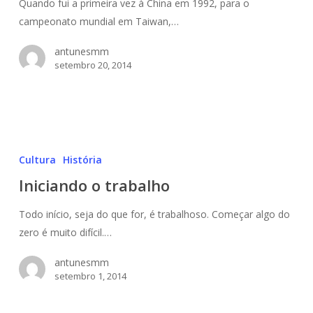
APRIMORAMENTO
Quando fui a primeira vez à China em 1992, para o
DO
campeonato mundial em Taiwan,…
SHUAIJIAO
antunesmm
setembro 20, 2014
Iniciando
o
Cultura
História
trabalho
Iniciando o trabalho
Todo início, seja do que for, é trabalhoso. Começar algo do
zero é muito difícil.…
antunesmm
setembro 1, 2014