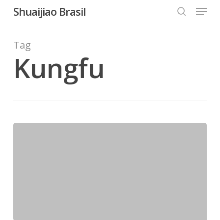
Menu
Skip
Shuaijiao Brasil
to
search
Close
main
Tag
Menu
content
Kungfu