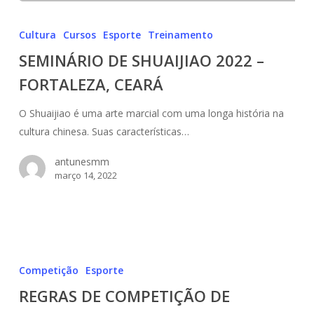
SEMINÁRIO
DE
Cultura
Cursos
Esporte
Treinamento
SHUAIJIAO
SEMINÁRIO DE SHUAIJIAO 2022 –
2022
FORTALEZA, CEARÁ
–
FORTALEZA,
O Shuaijiao é uma arte marcial com uma longa história na
CEARÁ
cultura chinesa. Suas características…
antunesmm
março 14, 2022
REGRAS
DE
Competição
Esporte
COMPETIÇÃO
REGRAS DE COMPETIÇÃO DE
DE