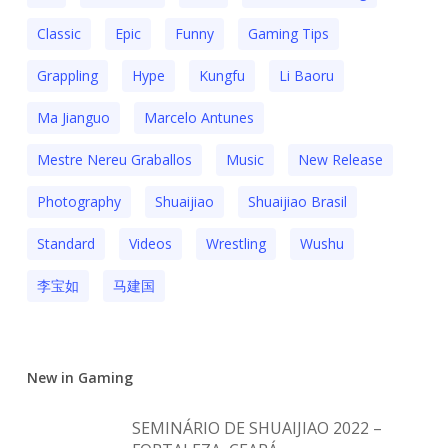
Classic
Epic
Funny
Gaming Tips
Grappling
Hype
Kungfu
Li Baoru
Ma Jianguo
Marcelo Antunes
Mestre Nereu Graballos
Music
New Release
Photography
Shuaijiao
Shuaijiao Brasil
Standard
Videos
Wrestling
Wushu
李宝如
马建国
New in Gaming
SEMINÁRIO DE SHUAIJIAO 2022 –