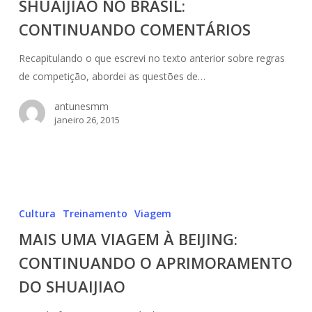
SHUAIJIAO NO BRASIL:
SHUAIJIAO
NO
CONTINUANDO COMENTÁRIOS
BRASIL:
CONTINUANDO
Recapitulando o que escrevi no texto anterior sobre regras
COMENTÁRIOS
de competição, abordei as questões de…
antunesmm
janeiro 26, 2015
MAIS
UMA
Cultura
Treinamento
Viagem
VIAGEM
MAIS UMA VIAGEM À BEIJING:
À
CONTINUANDO O APRIMORAMENTO
BEIJING:
CONTINUANDO
DO SHUAIJIAO
O