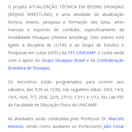
O projeto ATUALIZAÇÃO TÉCNICA EM BEIJING SHUAIJIAO
(BEIJING WRESTLING) é uma atividade de atualização
técnica, ensino, pesquisa e formação das lutas, artes
marciais e esportes de combate, especificamente da
modalidade Shuaijiao (chinese wrestling). Este evento está
ligado à disciplina de LUTAS e ao Grupo de Estudos e
Pesquisas em Lutas (GEPL) da
FEF-UNICAMP
. E conta ainda
com o apoio do
Grupo Shuaijiao Brasil
e da
Confederação
Brasileira de Shuaijiao
.
Os encontros estão programados para ocorrer aos
sábados, das 9:30 as 12:00, nas seguintes datas: 24/3, 14/4,
19/5, 16/6, 7/7, 25/8, 22/9, 27/10, 17/11 e 1/12, No Lab-FEF
da Faculdade de Educação Física da UNICAMP.
As atividades serão conduzidas pelo Professor Dr.
Marcelo
Antunes
, tendo como auxiliares os Professores
Júlio Cesar