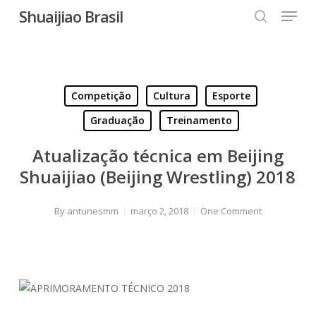
Menu
Skip
Shuaijiao Brasil
to
search
Close
main
Menu
content
Competição
Cultura
Esporte
Graduação
Treinamento
Atualização técnica em Beijing
Shuaijiao (Beijing Wrestling) 2018
By
antunesmm
março 2, 2018
One Comment