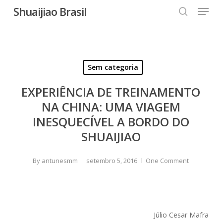
Menu
Skip
Shuaijiao Brasil
to
search
Close
main
Menu
content
Sem categoria
EXPERIÊNCIA DE TREINAMENTO
NA CHINA: UMA VIAGEM
INESQUECÍVEL A BORDO DO
SHUAIJIAO
By
antunesmm
setembro 5, 2016
One Comment
Júlio Cesar Mafra