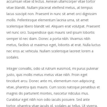
accumsan vitae id lectus. Aenean ullamcorper vitae tortor
vitae blandit. Nullam placerat eleifend metus, at tempus
lacus suscipit non. Praesent in nunc sit amet orci dignissim
mollis. Pellentesque elementum lacinia urna, sit amet
scelerisque libero blandit vel. Aliquam erat volutpat. Praesent
vel nunc orci. Suspendisse quis mauris sed ipsum lobortis
semper id nec diam. Donec a porta nibh. Vivamus nibh
metus, facilisis ut maximus eget, lobortis at erat. Nulla luctus
nec eros ac vehicula. Nullam scelerisque laoreet lorem a
sodales.
Integer convallis, odio ut rutrum euismod, mi purus pulvinar
justo, quis mollis metus metus vitae nibh. Proin eget
tincidunt arcu. Donec ante mi, elementum non adipiscing
vitae, pharetra quis mauris. Cum sociis natoque penatibus et
magnis dis parturient montes, nascetur ridiculus mus.
Curabitur eget nibh non odio iaculis posuere. Sed ante
tortor, pharetra vitae iaculis id, sodales ac tellus. Ut viverra,