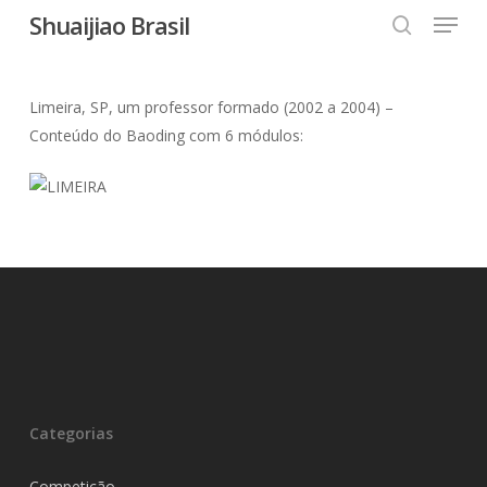
Menu
Skip
Shuaijiao Brasil
to
search
Close
main
Menu
content
Limeira, SP, um professor formado (2002 a 2004) –
Conteúdo do Baoding com 6 módulos:
Categorias
Competição