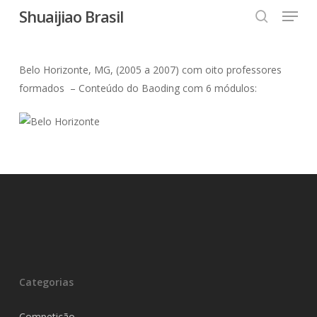
Menu
Skip
Shuaijiao Brasil
to
search
Close
main
Menu
content
Belo Horizonte, MG, (2005 a 2007) com oito professores
formados – Conteúdo do Baoding com 6 módulos:
Categorias
Competição